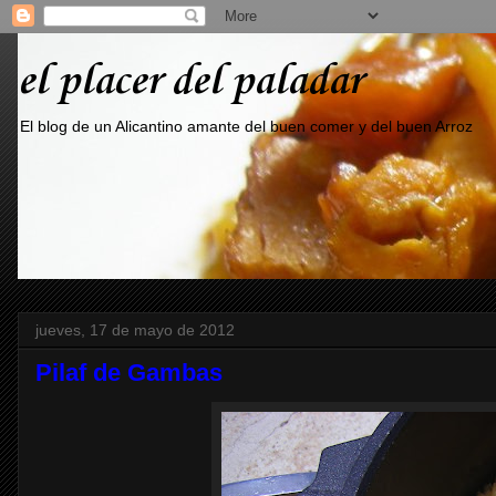
el placer del paladar
El blog de un Alicantino amante del buen comer y del buen Arroz
jueves, 17 de mayo de 2012
Pilaf de Gambas