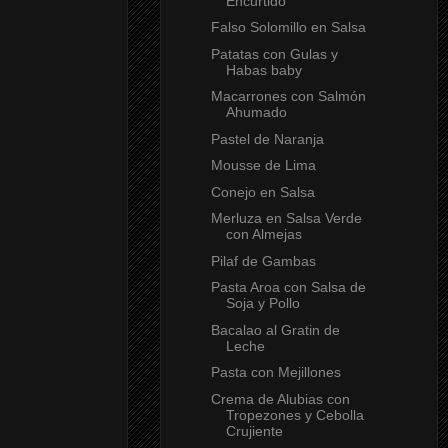
Encurtido
Falso Solomillo en Salsa
Patatas con Gulas y
Habas baby
Macarrones con Salmón
Ahumado
Pastel de Naranja
Mousse de Lima
Conejo en Salsa
Merluza en Salsa Verde
con Almejas
Pilaf de Gambas
Pasta Aroa con Salsa de
Soja y Pollo
Bacalao al Gratin de
Leche
Pasta con Mejillones
Crema de Alubias con
Tropezones y Cebolla
Crujiente