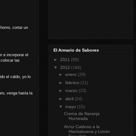
horno, cortar un
El Armario de Sabores
r e incorporar el
►
2011
(89)
 colocar las
▼
2012
(166)
►
enero
(29)
do el caldo, yo lo
►
febrero
(21)
►
marzo
(23)
uro, venga hasta la
►
abril
(24)
▼
mayo
(15)
Crema de Naranja
Horneada
Arroz Caldoso a la
Hierbabuena y Limón