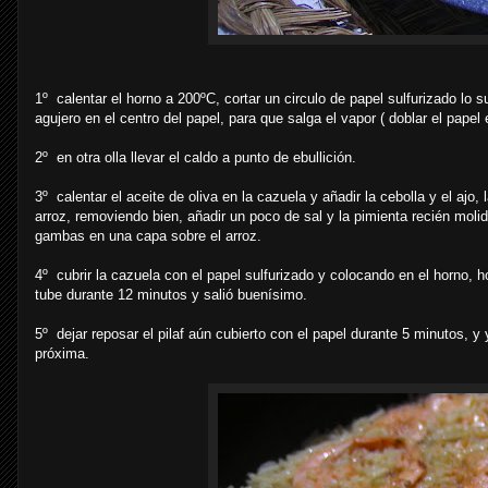
1º calentar el horno a 200ºC, cortar un circulo de papel sulfurizado lo 
agujero en el centro del papel, para que salga el vapor ( doblar el papel e
2º en otra olla llevar el caldo a punto de ebullición.
3º calentar el aceite de oliva en la cazuela y añadir la cebolla y el ajo
arroz, removiendo bien, añadir un poco de sal y la pimienta recién molid
gambas en una capa sobre el arroz.
4º cubrir la cazuela con el papel sulfurizado y colocando en el horno, h
tube durante 12 minutos y salió buenísimo.
5º dejar reposar el pilaf aún cubierto con el papel durante 5 minutos, 
próxima.