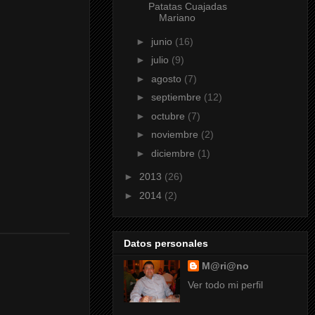
Patatas Cuajadas
Mariano
►
junio
(16)
►
julio
(9)
►
agosto
(7)
►
septiembre
(12)
►
octubre
(7)
►
noviembre
(2)
►
diciembre
(1)
►
2013
(26)
►
2014
(2)
Datos personales
M@ri@no
Ver todo mi perfil